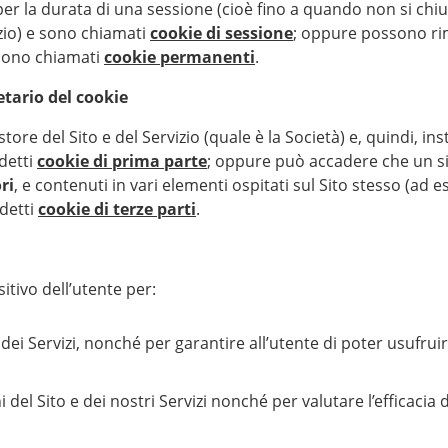
er la durata di una sessione (cioè fino a quando non si chiud
vizio) e sono chiamati
cookie di sessione
; oppure possono ri
 sono chiamati
cookie permanenti
.
etario del cookie
ore del Sito e del Servizio (quale è la Società) e, quindi, ins
ddetti
cookie di prima parte
; oppure può accadere che un sit
ri
, e contenuti in vari elementi ospitati sul Sito stesso (ad
ddetti
cookie di terze parti
.
itivo dell’utente per:
dei Servizi, nonché per garantire all’utente di poter usufruire
del Sito e dei nostri Servizi nonché per valutare l’efficacia di