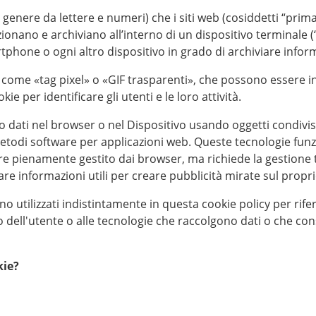
n genere da lettere e numeri) che i siti web (cosiddetti “prima p
izionano e archiviano all’interno di un dispositivo terminale (
tphone o ogni altro dispositivo in grado di archiviare inform
come «tag pixel» o «GIF trasparenti», che possono essere incl
e per identificare gli utenti e le loro attività.
 dati nel browser o nel Dispositivo usando oggetti condivisi a
etodi software per applicazioni web. Queste tecnologie funzio
ere pienamente gestito dai browser, ma richiede la gestione t
e informazioni utili per creare pubblicità mirate sul proprio 
no utilizzati indistintamente in questa cookie policy per riferi
o dell'utente o alle tecnologie che raccolgono dati o che con
kie?