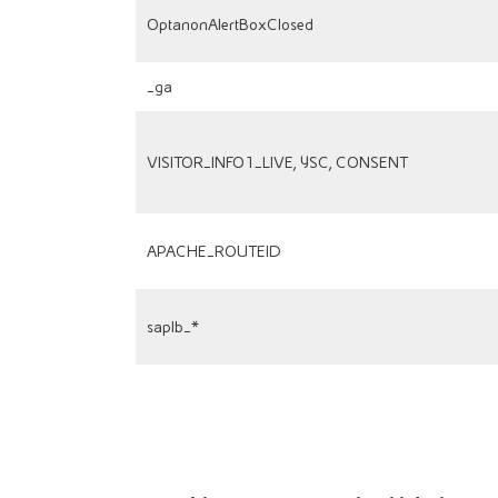
OptanonAlertBoxClosed
_ga
VISITOR_INFO1_LIVE, YSC, CONSENT
APACHE_ROUTEID
saplb_*