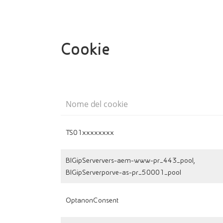
Cookie
Nome del cookie
TS01xxxxxxxx
BIGipServervers-aem-www-pr_443_pool,
BIGipServerporve-as-pr_50001_pool
OptanonConsent