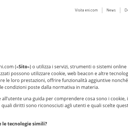
Visita
eni.com
News
D
ni.com («
Sito
») o utilizza i servizi, strumenti o sistemi online
orizzati possono utilizzare cookie, web beacon e altre tecnolo
are le loro prestazioni, offrire funzionalità aggiuntive nonché
elle condizioni poste dalla normativa in materia.
re all’utente una guida per comprendere cosa sono i cookie, i
quali diritti sono riconosciuti agli utenti e quali scelte qu
 le tecnologie simili?