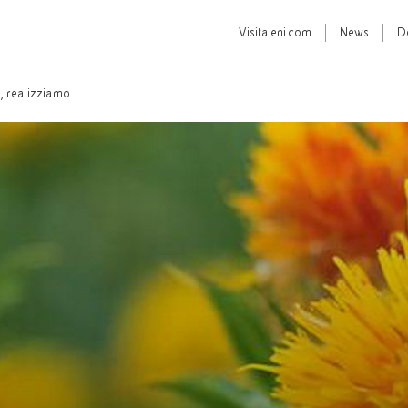
Visita
eni.com
News
D
 realizziamo