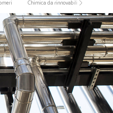
tomeri
Chimica da rinnovabili