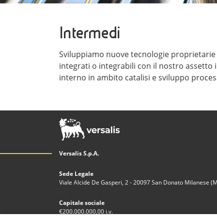
Intermedi
Sviluppiamo nuove tecnologie proprietarie
integrati o integrabili con il nostro assett
interno in ambito catalisi e sviluppo proces
Versalis S.p.A.
Sede Legale
Viale Alcide De Gasperi, 2 - 20097 San Donato Milanese (MI)
Capitale sociale
€200.000.000,00 i.v.