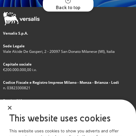
Back to top
Versalis S.p.A.
Sede Legale
Viale Alcide De Gasperi, 2 - 20097 San Donato Milanese (MI), Italia
Capitale sociale
€200.000.000,00 i.v.
Codice Fiscale e Registro Imprese Milano - Monza - Brianza - Lodi
n. 03823300821
Partita IVA
IT 01768800748 - R.E.A. Milano n.1351279
This website uses cookies
Società soggetta all'attività di direzione e coordinamento dell'Eni S.p.A.
This website uses cookies to show you adverts and offer
Società con unico socio