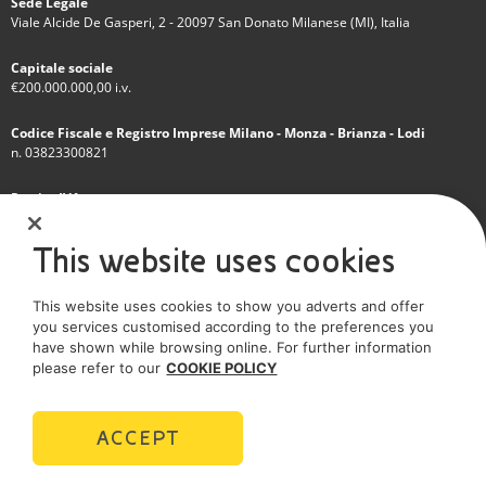
Sede Legale
Viale Alcide De Gasperi, 2 - 20097 San Donato Milanese (MI), Italia
Capitale sociale
€200.000.000,00 i.v.
Codice Fiscale e Registro Imprese Milano - Monza - Brianza - Lodi
n. 03823300821
Partita IVA
IT 01768800748 - R.E.A. Milano n.1351279
This website uses cookies
Società soggetta all'attività di direzione e coordinamento dell'Eni S.p.A.
This website uses cookies to show you adverts and offer
Società con unico socio
you services customised according to the preferences you
have shown while browsing online. For further information
SOCIAL MEDIA
please refer to our
COOKIE POLICY
ACCEPT
POLICIES