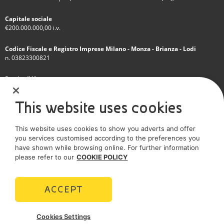
Capitale sociale
€200.000.000,00 i.v.
Codice Fiscale e Registro Imprese Milano - Monza - Brianza - Lodi
n. 03823300821
Partita IVA
IT 01768800748 - R.E.A. Milano n.1351279
This website uses cookies
Società soggetta all'attività di direzione e coordinamento dell'Eni S.p.A.
This website uses cookies to show you adverts and offer
Società con unico socio
you services customised according to the preferences you
have shown while browsing online. For further information
SOCIAL MEDIA
please refer to our
COOKIE POLICY
ACCEPT
POLICIES
Cookies Settings
Termini e Condizioni
Privacy policy