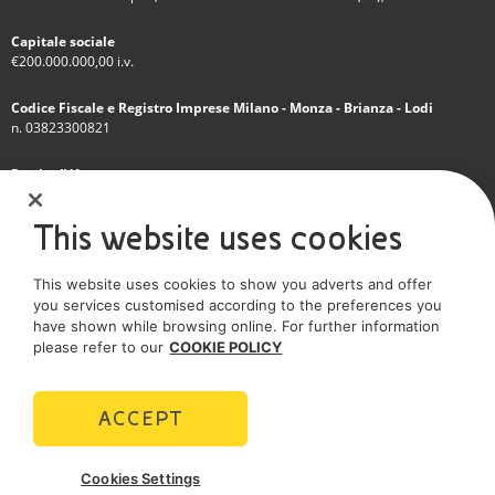
Capitale sociale
€200.000.000,00 i.v.
Codice Fiscale e Registro Imprese Milano - Monza - Brianza - Lodi
n. 03823300821
Partita IVA
IT 01768800748 - R.E.A. Milano n.1351279
This website uses cookies
Società soggetta all'attività di direzione e coordinamento dell'Eni S.p.A.
This website uses cookies to show you adverts and offer
Società con unico socio
you services customised according to the preferences you
have shown while browsing online. For further information
SOCIAL MEDIA
please refer to our
COOKIE POLICY
ACCEPT
POLICIES
Cookies Settings
Termini e Condizioni
Privacy policy