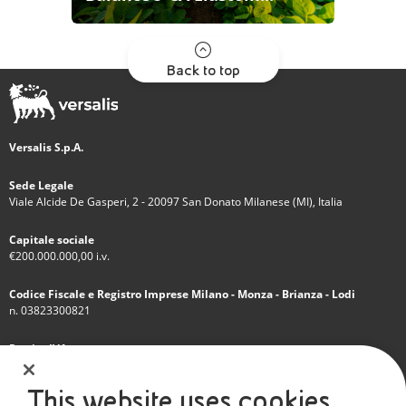
Back to top
Versalis S.p.A.
Sede Legale
Viale Alcide De Gasperi, 2 - 20097 San Donato Milanese (MI), Italia
Capitale sociale
€200.000.000,00 i.v.
Codice Fiscale e Registro Imprese Milano - Monza - Brianza - Lodi
n. 03823300821
Partita IVA
IT 01768800748 - R.E.A. Milano n.1351279
This website uses cookies
Società soggetta all'attività di direzione e coordinamento dell'Eni S.p.A.