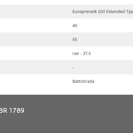
Europrene® (Oil Extended Typ
40
55
rae - 37,5
-
Battistrada
SBR 1789