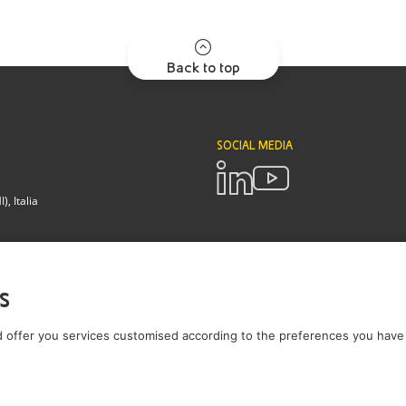
Back to top
SOCIAL MEDIA
, Italia
POLICIES
Termini e Condizioni
Privacy poli
s
nza - Lodi
 offer you services customised according to the preferences you have 
ll'Eni S.p.A.