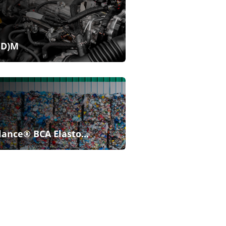
(D)M
lance® BCA Elasto...