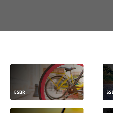
ESBR
SS