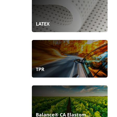
LATEX
TPR
Balance® CA Elastom...