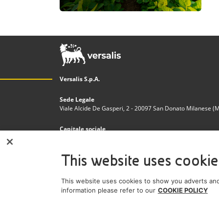
Versalis S.p.A.
Sede Legale
Viale Alcide De Gasperi, 2 - 20097 San Donato Milanese (MI)
Capitale sociale
€200.000.000,00 i.v.
This website uses cookie
Codice Fiscale e Registro Imprese Milano - Monza - Bria
n. 03823300821
This website uses cookies to show you adverts and
Partita IVA
information please refer to our
COOKIE POLICY
IT 01768800748 - R.E.A. Milano n.1351279
Società soggetta all'attività di direzione e coordinamento de