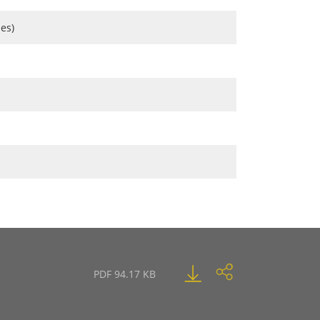
es)
PDF 94.17 KB