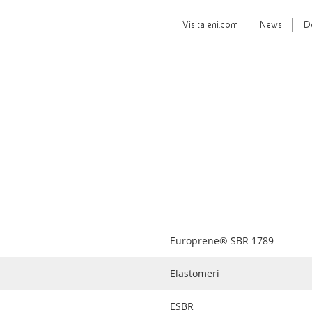
Visita
eni.com
News
D
Europrene® SBR 1789
Elastomeri
ESBR