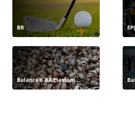
BR
EP
Balance® BA Elastom...
Ba