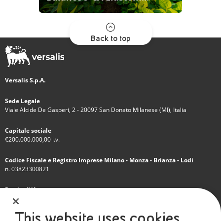
Back to top
Versalis S.p.A.
Sede Legale
Viale Alcide De Gasperi, 2 - 20097 San Donato Milanese (MI), Italia
Capitale sociale
€200.000.000,00 i.v.
Codice Fiscale e Registro Imprese Milano - Monza - Brianza - Lodi
n. 03823300821
Partita IVA
IT 01768800748 - R.E.A. Milano n.1351279
This website uses cookies
Società soggetta all'attività di direzione e coordinamento dell'Eni S.p.A.