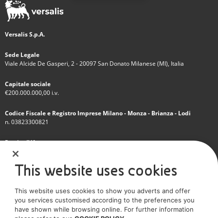
Versalis S.p.A.
Sede Legale
Viale Alcide De Gasperi, 2 - 20097 San Donato Milanese (MI), Italia
Capitale sociale
€200.000.000,00 i.v.
Codice Fiscale e Registro Imprese Milano - Monza - Brianza - Lodi
n. 03823300821
Partita IVA
IT 01768800748 - R.E.A. Milano n.1351279
This website uses cookies
Società soggetta all'attività di direzione e coordinamento dell'Eni S.p.A.
This website uses cookies to show you adverts and offer
Società con unico socio
you services customised according to the preferences you
have shown while browsing online. For further information
SOCIAL MEDIA