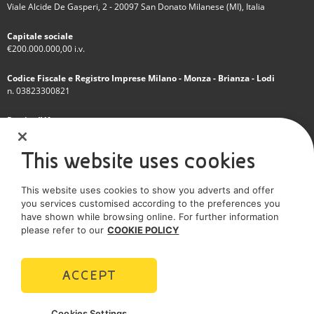
Viale Alcide De Gasperi, 2 - 20097 San Donato Milanese (MI), Italia
Capitale sociale
€200.000.000,00 i.v.
Codice Fiscale e Registro Imprese Milano - Monza - Brianza - Lodi
n. 03823300821
Partita IVA
IT 01768800748 - R.E.A. Milano n.1351279
This website uses cookies
Società soggetta all'attività di direzione e coordinamento dell'Eni S.p.A.
This website uses cookies to show you adverts and offer
Società con unico socio
you services customised according to the preferences you
have shown while browsing online. For further information
SOCIAL MEDIA
please refer to our
COOKIE POLICY
ACCEPT
POLICIES
Cookies Settings