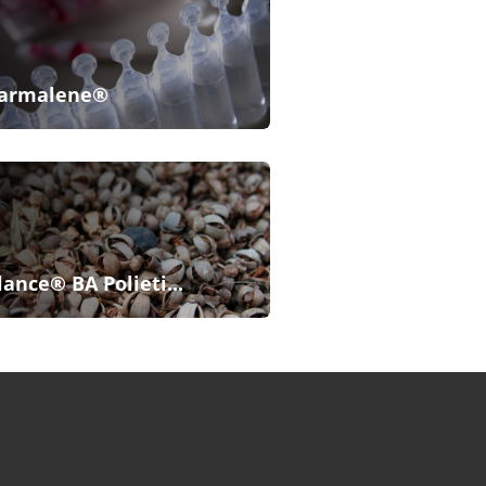
armalene®
lance® BA Polieti...