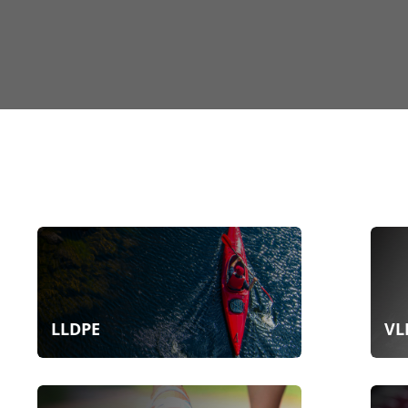
LLDPE
VL