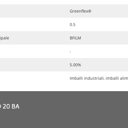
Greenflex®
0.5
ipale
BFILM
-
5.00%
Imballi industriali, imballi ali
D 20 BA