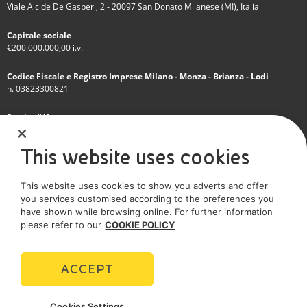
Viale Alcide De Gasperi, 2 - 20097 San Donato Milanese (MI), Italia
Capitale sociale
€200.000.000,00 i.v.
Codice Fiscale e Registro Imprese Milano - Monza - Brianza - Lodi
n. 03823300821
Partita IVA
IT 01768800748 - R.E.A. Milano n.1351279
This website uses cookies
Società soggetta all'attività di direzione e coordinamento dell'Eni S.p.A.
This website uses cookies to show you adverts and offer
Società con unico socio
you services customised according to the preferences you
have shown while browsing online. For further information
SOCIAL MEDIA
please refer to our
COOKIE POLICY
ACCEPT
POLICIES
Cookies Settings