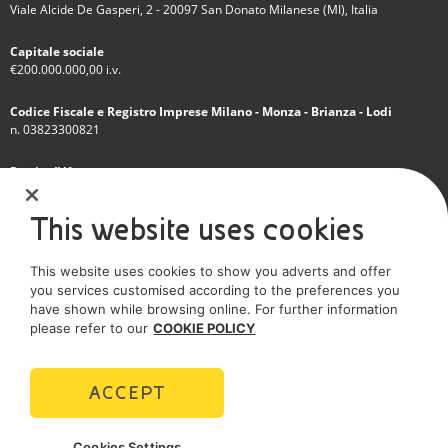
Viale Alcide De Gasperi, 2 - 20097 San Donato Milanese (MI), Italia
Capitale sociale
€200.000.000,00 i.v.
Codice Fiscale e Registro Imprese Milano - Monza - Brianza - Lodi
n. 03823300821
Partita IVA
IT 01768800748 - R.E.A. Milano n.1351279
This website uses cookies
Società soggetta all'attività di direzione e coordinamento dell'Eni S.p.A.
This website uses cookies to show you adverts and offer
Società con unico socio
you services customised according to the preferences you
have shown while browsing online. For further information
SOCIAL MEDIA
please refer to our
COOKIE POLICY
ACCEPT
POLICIES
Cookies Settings