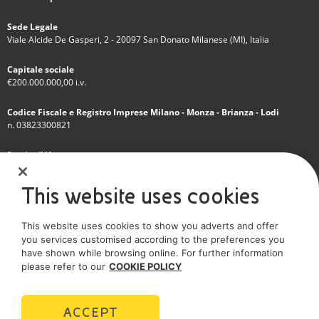
Sede Legale
Viale Alcide De Gasperi, 2 - 20097 San Donato Milanese (MI), Italia
Capitale sociale
€200.000.000,00 i.v.
Codice Fiscale e Registro Imprese Milano - Monza - Brianza - Lodi
n. 03823300821
Partita IVA
IT 01768800748 - R.E.A. Milano n.1351279
This website uses cookies
Società soggetta all'attività di direzione e coordinamento dell'Eni S.p.A.
This website uses cookies to show you adverts and offer
Società con unico socio
you services customised according to the preferences you
have shown while browsing online. For further information
SOCIAL MEDIA
please refer to our
COOKIE POLICY
ACCEPT