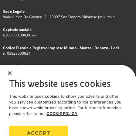
Sede Legale
Viale Alcide De Gasperi, 2 - 20097 San Donato Milanese (MI), Italia
Capitale sociale
€200.000.000,00 i.v.
Codice Fiscale e Registro Imprese Milano - Monza - Brianza - Lodi
n. 03823300821
Partita IVA
IT 01768800748 - R.E.A. Milano n.1351279
This website uses cookies
Società soggetta all'attività di direzione e coordinamento dell'Eni S.p.A.
This website uses cookies to show you adverts and offer
Società con unico socio
you services customised according to the preferences you
have shown while browsing online. For further information
SOCIAL MEDIA
please refer to our
COOKIE POLICY
ACCEPT