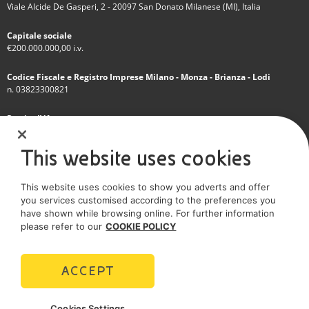
Viale Alcide De Gasperi, 2 - 20097 San Donato Milanese (MI), Italia
Capitale sociale
€200.000.000,00 i.v.
Codice Fiscale e Registro Imprese Milano - Monza - Brianza - Lodi
n. 03823300821
Partita IVA
IT 01768800748 - R.E.A. Milano n.1351279
This website uses cookies
Società soggetta all'attività di direzione e coordinamento dell'Eni S.p.A.
This website uses cookies to show you adverts and offer
Società con unico socio
you services customised according to the preferences you
have shown while browsing online. For further information
SOCIAL MEDIA
please refer to our
COOKIE POLICY
ACCEPT
POLICIES
Cookies Settings