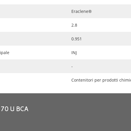
Eraclene®
2.8
0.951
ipale
INJ
-
Contenitori per prodotti chimic
L 70 U BCA