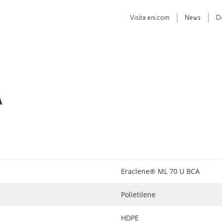
Visita
eni.com
News
D
A
Eraclene® ML 70 U BCA
Polietilene
HDPE