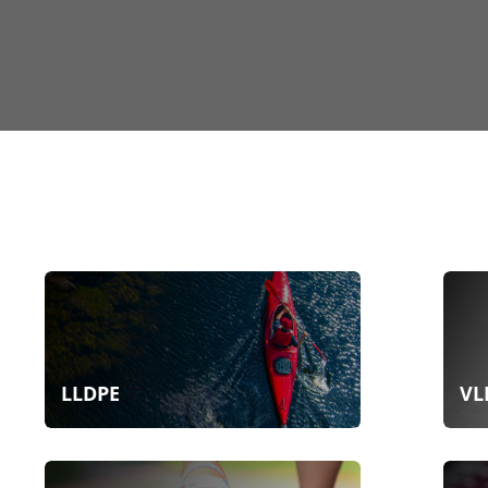
LLDPE
VL