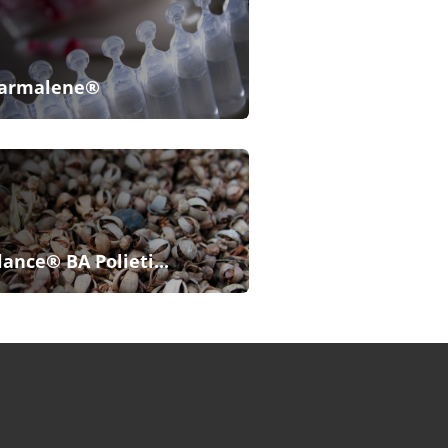
armalene®
lance® BA Polieti...