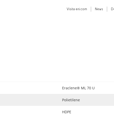
Visita
eni.com
News
D
Eraclene® ML 70 U
Polietilene
HDPE