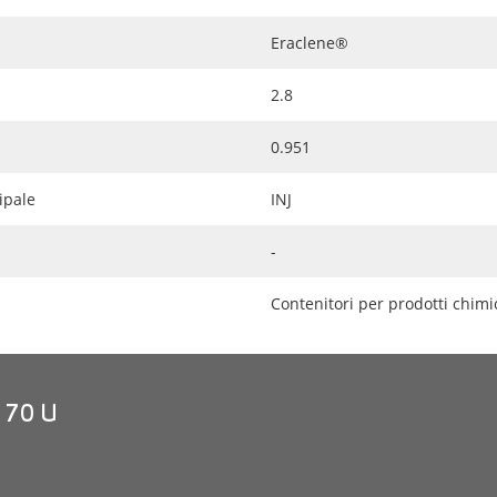
Eraclene®
2.8
0.951
ipale
INJ
-
Contenitori per prodotti chimic
 70 U