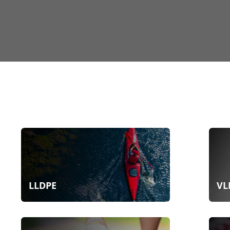
LLDPE
VL