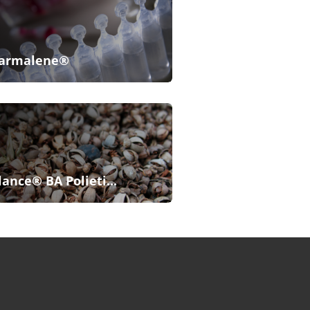
armalene®
lance® BA Polieti...