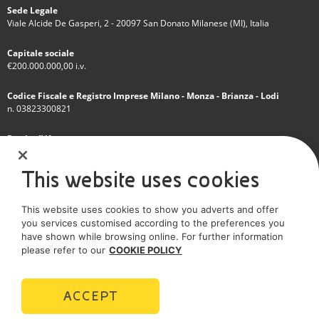
Sede Legale
Viale Alcide De Gasperi, 2 - 20097 San Donato Milanese (MI), Italia
Capitale sociale
€200.000.000,00 i.v.
Codice Fiscale e Registro Imprese Milano - Monza - Brianza - Lodi
n. 03823300821
Partita IVA
IT 01768800748 - R.E.A. Milano n.1351279
This website uses cookies
Società soggetta all'attività di direzione e coordinamento dell'Eni S.p.A.
This website uses cookies to show you adverts and offer
Società con unico socio
you services customised according to the preferences you
have shown while browsing online. For further information
SOCIAL MEDIA
please refer to our
COOKIE POLICY
ACCEPT
POLICIES