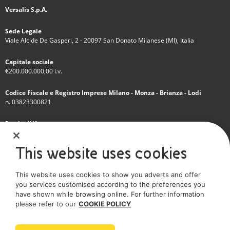
Versalis S.p.A.
Sede Legale
Viale Alcide De Gasperi, 2 - 20097 San Donato Milanese (MI), Italia
Capitale sociale
€200.000.000,00 i.v.
Codice Fiscale e Registro Imprese Milano - Monza - Brianza - Lodi
n. 03823300821
Partita IVA
IT 01768800748 - R.E.A. Milano n.1351279
This website uses cookies
Società soggetta all'attività di direzione e coordinamento dell'Eni S.p.A.
This website uses cookies to show you adverts and offer
Società con unico socio
you services customised according to the preferences you
have shown while browsing online. For further information
SOCIAL MEDIA
please refer to our
COOKIE POLICY