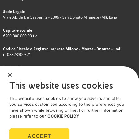
Sede Legale
Viale Alcide De Gasperi, 2 - 20097 San Donato Milanese (MI), Italia
Capitale sociale
€200.000.000,00 i.v.
Codice Fiscale e Registro Imprese Milano - Monza - Brianza - Lodi
n. 03823300821
Partita IVA
IT 01768800748 - R.E.A. Milano n.1351279
This website uses cookies
Società soggetta all'attività di direzione e coordinamento dell'Eni S.p.A.
This website uses cookies to show you adverts and offer
Società con unico socio
you services customised according to the preferences you
have shown while browsing online. For further information
SOCIAL MEDIA
please refer to our
COOKIE POLICY
ACCEPT