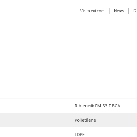
Visita
eni.com
News
D
Riblene® FM 53 F BCA
Polietilene
LDPE