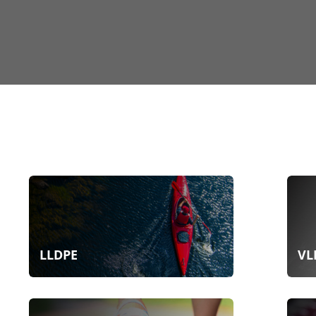
LLDPE
VL