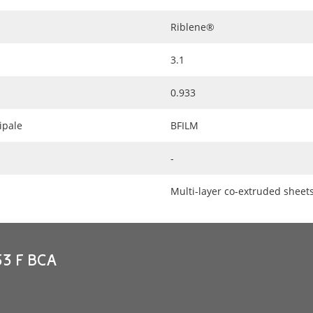
Riblene®
3.1
0.933
ipale
BFILM
-
Multi-layer co-extruded sheets,
53 F BCA