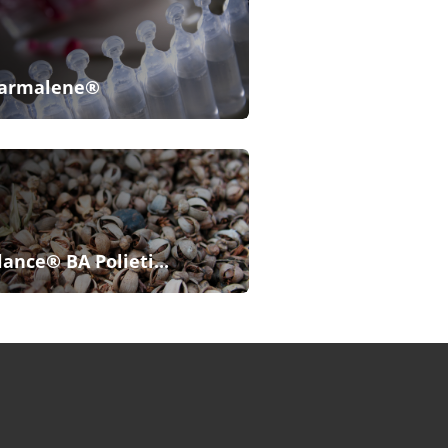
armalene®
lance® BA Polieti...