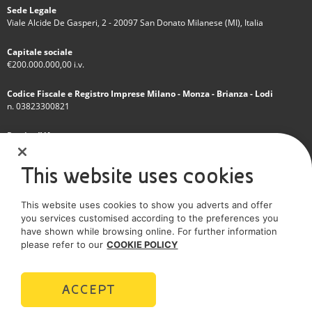
Sede Legale
Viale Alcide De Gasperi, 2 - 20097 San Donato Milanese (MI), Italia
Capitale sociale
€200.000.000,00 i.v.
Codice Fiscale e Registro Imprese Milano - Monza - Brianza - Lodi
n. 03823300821
Partita IVA
IT 01768800748 - R.E.A. Milano n.1351279
This website uses cookies
Società soggetta all'attività di direzione e coordinamento dell'Eni S.p.A.
This website uses cookies to show you adverts and offer
Società con unico socio
you services customised according to the preferences you
have shown while browsing online. For further information
SOCIAL MEDIA
please refer to our
COOKIE POLICY
ACCEPT
POLICIES