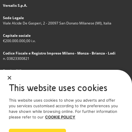
Versalis S.p.A.
Sede Legale
Viale Alcide De Gasperi, 2 - 20097 San Donato Milanese (MI), Italia
Capitale sociale
€200.000.000,00 i.v.
Codice Fiscale e Registro Imprese Milano - Monza - Brianza - Lodi
n. 03823300821
Partita IVA
IT 01768800748 - R.E.A. Milano n.1351279
This website uses cookies
Società soggetta all'attività di direzione e coordinamento dell'Eni S.p.A.
This website uses cookies to show you adverts and offer
Società con unico socio
you services customised according to the preferences you
have shown while browsing online. For further information
SOCIAL MEDIA
please refer to our
COOKIE POLICY