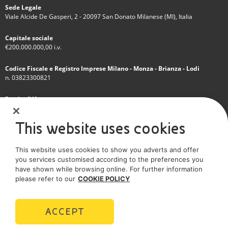
Sede Legale
Viale Alcide De Gasperi, 2 - 20097 San Donato Milanese (MI), Italia
Capitale sociale
€200.000.000,00 i.v.
Codice Fiscale e Registro Imprese Milano - Monza - Brianza - Lodi
n. 03823300821
Partita IVA
IT 01768800748 - R.E.A. Milano n.1351279
This website uses cookies
Società soggetta all'attività di direzione e coordinamento dell'Eni S.p.A.
This website uses cookies to show you adverts and offer
Società con unico socio
you services customised according to the preferences you
have shown while browsing online. For further information
SOCIAL MEDIA
please refer to our
COOKIE POLICY
ACCEPT
POLICIES