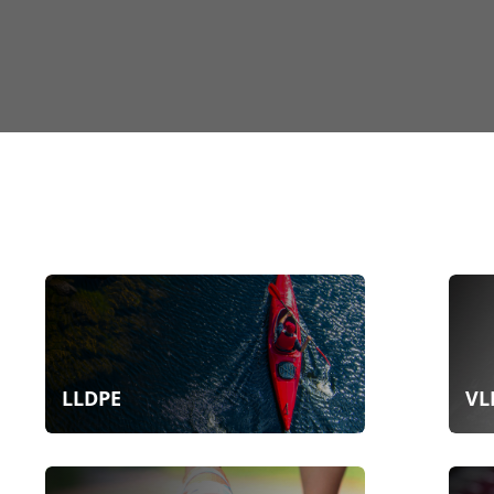
LLDPE
VL