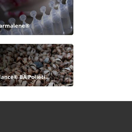
armalene®
lance® BA Polieti...