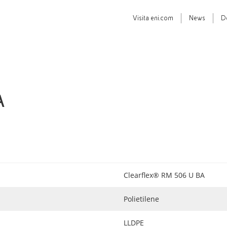
Visita
eni.com
News
D
A
Clearflex® RM 506 U BA
Polietilene
LLDPE