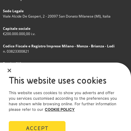
Sede Legale
Viale Alcide De Gasperi, 2 - 20097 San Donato Milanese (MI), Italia
Capitale sociale
€200.000.000,00 i.v.
Codice Fiscale e Registro Imprese Milano - Monza - Brianza - Lodi
n. 03823300821
Partita IVA
IT 01768800748 - R.E.A. Milano n.1351279
This website uses cookies
Società soggetta all'attività di direzione e coordinamento dell'Eni S.p.A.
This website uses cookies to show you adverts and offer
Società con unico socio
you services customised according to the preferences you
have shown while browsing online. For further information
SOCIAL MEDIA
please refer to our
COOKIE POLICY
ACCEPT