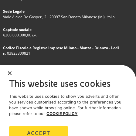
Sede Legale
Viale Alcide De Gasperi, 2 - 20097 San Donato Milanese (MI), Italia
Capitale sociale
€200.000.000,00 i.v.
Codice Fiscale e Registro Imprese Milano - Monza - Brianza - Lodi
n. 03823300821
Partita IVA
IT 01768800748 - R.E.A. Milano n.1351279
This website uses cookies
Società soggetta all'attività di direzione e coordinamento dell'Eni S.p.A.
This website uses cookies to show you adverts and offer
Società con unico socio
you services customised according to the preferences you
have shown while browsing online. For further information
SOCIAL MEDIA
please refer to our
COOKIE POLICY
ACCEPT