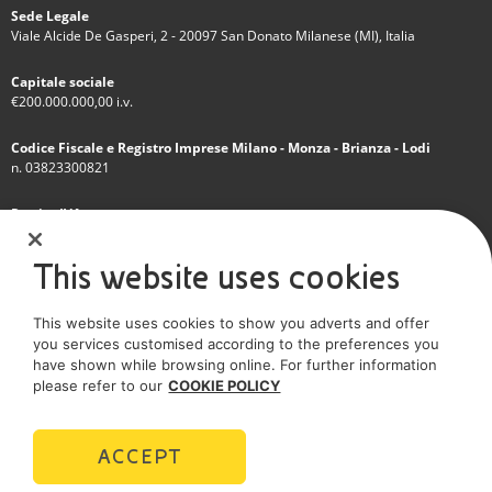
Sede Legale
Viale Alcide De Gasperi, 2 - 20097 San Donato Milanese (MI), Italia
Capitale sociale
€200.000.000,00 i.v.
Codice Fiscale e Registro Imprese Milano - Monza - Brianza - Lodi
n. 03823300821
Partita IVA
IT 01768800748 - R.E.A. Milano n.1351279
This website uses cookies
Società soggetta all'attività di direzione e coordinamento dell'Eni S.p.A.
This website uses cookies to show you adverts and offer
Società con unico socio
you services customised according to the preferences you
have shown while browsing online. For further information
SOCIAL MEDIA
please refer to our
COOKIE POLICY
ACCEPT
POLICIES