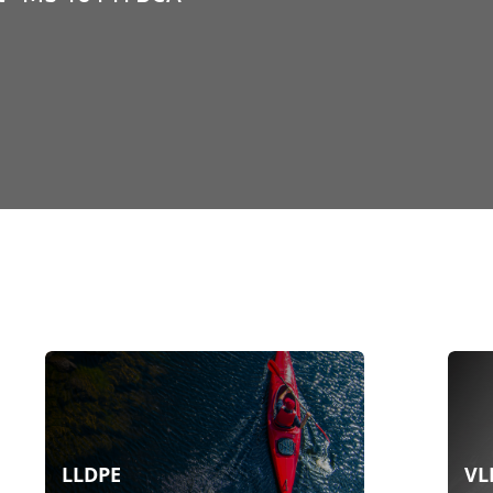
LLDPE
VL