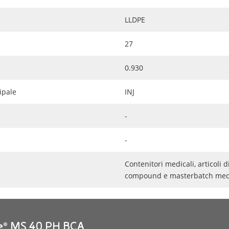
LLDPE
27
0.930
ipale
INJ
-
-
Contenitori medicali, articoli
compound e masterbatch medi
e® MS 40 PH BCA