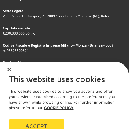
Sede Legale
Viale Alcide De Gasperi, 2 - 20097 San Donato Milanese (MI), Italia
Capitale sociale
€200.000.000,00 i.v.
Codice Fiscale e Registro Imprese Milano - Monza - Brianza - Lodi
n. 03823300821
Partita IVA
IT 01768800748 - R.E.A. Milano n.1351279
This website uses cookies
Società soggetta all'attività di direzione e coordinamento dell'Eni S.p.A.
This website uses cookies to show you adverts and offer
Società con unico socio
you services customised according to the preferences you
have shown while browsing online. For further information
SOCIAL MEDIA
please refer to our
COOKIE POLICY
ACCEPT