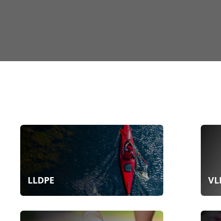
LLDPE
VL