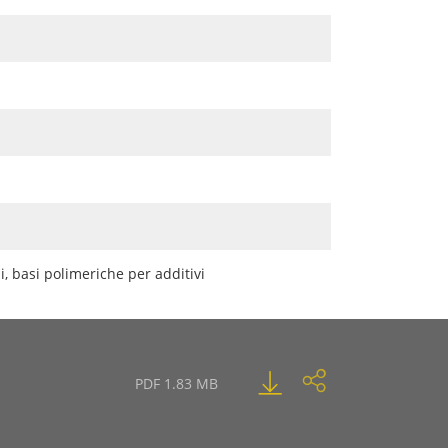
ali, basi polimeriche per additivi
PDF 1.83 MB