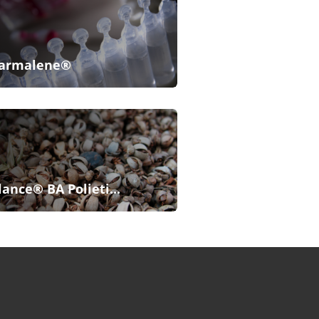
armalene®
lance® BA Polieti...