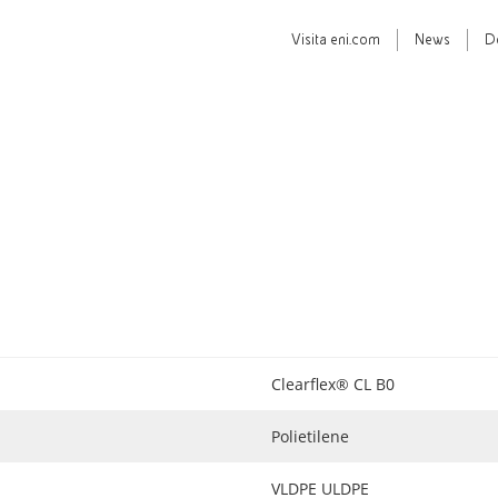
Visita
eni.com
News
D
Clearflex® CL B0
Polietilene
VLDPE ULDPE