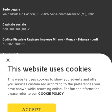
Sede Legale
Viale Alcide De Gasperi, 2 - 20097 San Donato Milanese (MI), Italia
Capitale sociale
€200.000.000,00 i.v.
Codice Fiscale e Registro Imprese Milano - Monza - Brianza - Lodi
n. 03823300821
Partita IVA
IT 01768800748 - R.E.A. Milano n.1351279
This website uses cookies
Società soggetta all'attività di direzione e coordinamento dell'Eni S.p.A.
This website uses cookies to show you adverts and offer
Società con unico socio
you services customised according to the preferences you
have shown while browsing online. For further information
SOCIAL MEDIA
please refer to our
COOKIE POLICY
ACCEPT