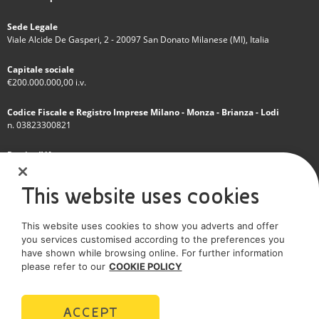
Sede Legale
Viale Alcide De Gasperi, 2 - 20097 San Donato Milanese (MI), Italia
Capitale sociale
€200.000.000,00 i.v.
Codice Fiscale e Registro Imprese Milano - Monza - Brianza - Lodi
n. 03823300821
Partita IVA
IT 01768800748 - R.E.A. Milano n.1351279
This website uses cookies
Società soggetta all'attività di direzione e coordinamento dell'Eni S.p.A.
This website uses cookies to show you adverts and offer
Società con unico socio
you services customised according to the preferences you
have shown while browsing online. For further information
SOCIAL MEDIA
please refer to our
COOKIE POLICY
ACCEPT