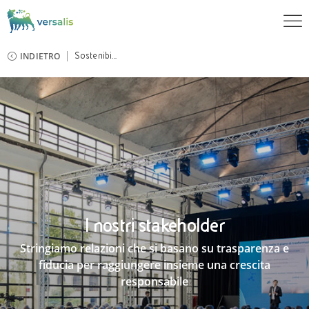
INDIETRO
Sostenibi...
I nostri stakeholder
Stringiamo relazioni che si basano su trasparenza e
fiducia per raggiungere insieme una crescita
responsabile