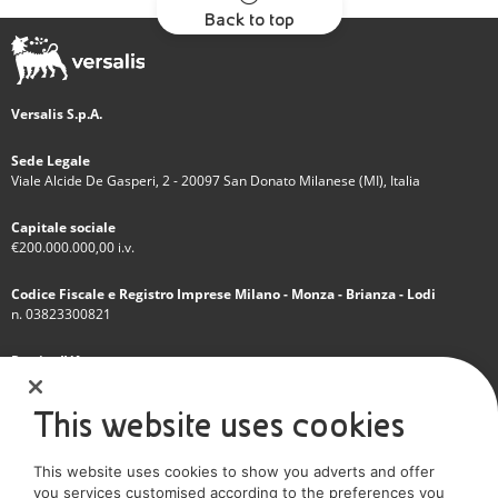
Back to top
Versalis S.p.A.
Sede Legale
Viale Alcide De Gasperi, 2 - 20097 San Donato Milanese (MI), Italia
Capitale sociale
€200.000.000,00 i.v.
Codice Fiscale e Registro Imprese Milano - Monza - Brianza - Lodi
n. 03823300821
Partita IVA
IT 01768800748 - R.E.A. Milano n.1351279
This website uses cookies
Società soggetta all'attività di direzione e coordinamento dell'Eni S.p.A.
This website uses cookies to show you adverts and offer
Società con unico socio
you services customised according to the preferences you