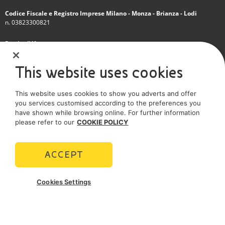
Codice Fiscale e Registro Imprese Milano - Monza - Brianza - Lodi
n. 03823300821
Partita IVA
IT 01768800748 - R.E.A. Milano n.1351279
This website uses cookies
Società soggetta all'attività di direzione e coordinamento dell'Eni S.p.A.
This website uses cookies to show you adverts and offer
Società con unico socio
you services customised according to the preferences you
have shown while browsing online. For further information
SOCIAL MEDIA
please refer to our
COOKIE POLICY
ACCEPT
POLICIES
Cookies Settings
Termini e Condizioni
Privacy policy
Cookie policy