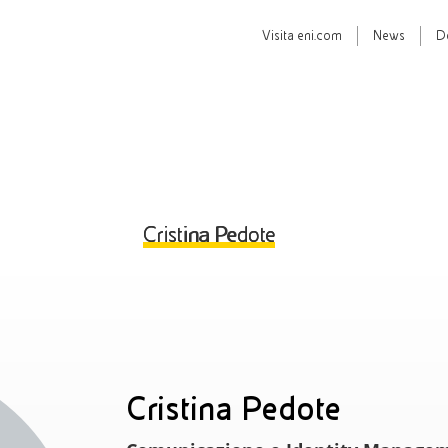
Visita
eni.com
News
D
Cristina Pedote
Cristina Pedote