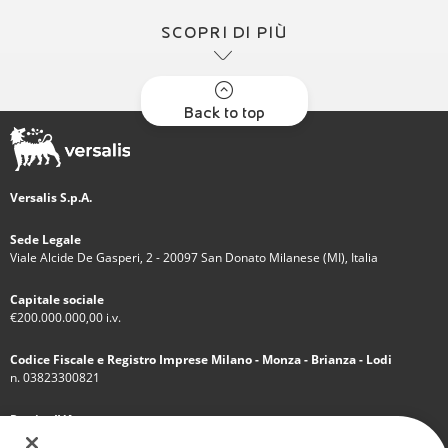
SCOPRI DI PIÙ
Back to top
Versalis S.p.A.
Sede Legale
Viale Alcide De Gasperi, 2 - 20097 San Donato Milanese (MI), Italia
Capitale sociale
€200.000.000,00 i.v.
Codice Fiscale e Registro Imprese Milano - Monza - Brianza - Lodi
n. 03823300821
Partita IVA
IT 01768800748 - R.E.A. Milano n.1351279