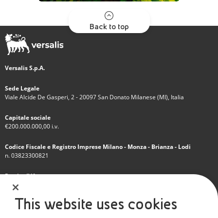
Back to top
Versalis S.p.A.
Sede Legale
Viale Alcide De Gasperi, 2 - 20097 San Donato Milanese (MI), Italia
Capitale sociale
€200.000.000,00 i.v.
Codice Fiscale e Registro Imprese Milano - Monza - Brianza - Lodi
n. 03823300821
Partita IVA
IT 01768800748 - R.E.A. Milano n.1351279
This website uses cookies
Società soggetta all'attività di direzione e coordinamento dell'Eni S.p.A.