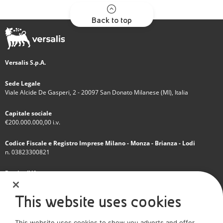
Back to top
Versalis S.p.A.
Sede Legale
Viale Alcide De Gasperi, 2 - 20097 San Donato Milanese (MI), Italia
Capitale sociale
€200.000.000,00 i.v.
Codice Fiscale e Registro Imprese Milano - Monza - Brianza - Lodi
n. 03823300821
Partita IVA
IT 01768800748 - R.E.A. Milano n.1351279
This website uses cookies
Società soggetta all'attività di direzione e coordinamento dell'Eni S.p.A.
This website uses cookies to show you adverts and offer