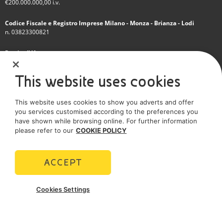
€200.000.000,00 i.v.
Codice Fiscale e Registro Imprese Milano - Monza - Brianza - Lodi
n. 03823300821
Partita IVA
IT 01768800748 - R.E.A. Milano n.1351279
This website uses cookies
Società soggetta all'attività di direzione e coordinamento dell'Eni S.p.A.
This website uses cookies to show you adverts and offer
Società con unico socio
you services customised according to the preferences you
have shown while browsing online. For further information
SOCIAL MEDIA
please refer to our
COOKIE POLICY
ACCEPT
POLICIES
Cookies Settings
Termini e Condizioni
Privacy policy
Cookie policy