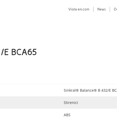
Visita
eni.com
News
D
32/E BCA65
Sinkral® Balance® B 432/E B
Stirenici
ABS