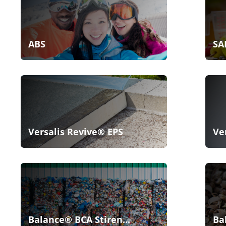
ABS
SA
Versalis Revive® EPS
Ve
Balance® BCA Stiren...
Ba