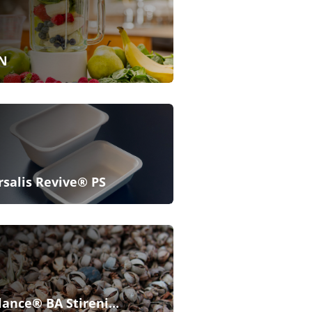
N
rsalis Revive® PS
lance® BA Stireni...