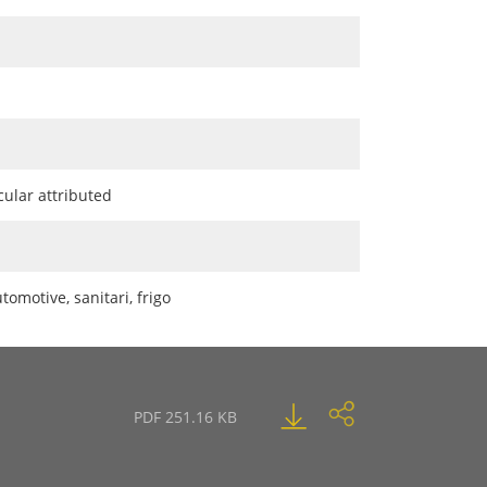
cular attributed
tomotive, sanitari, frigo
PDF 251.16 KB