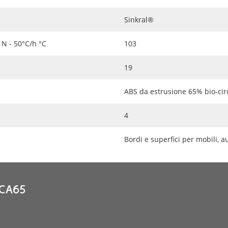
Sinkral®
N - 50°C/h °C
103
19
ABS da estrusione 65% bio-cir
4
Bordi e superfici per mobili, au
BCA65