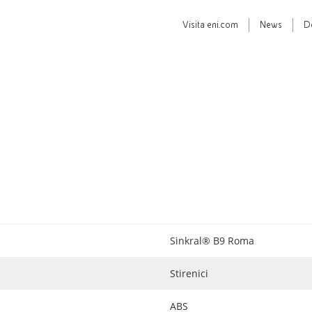
Visita
eni.com
News
D
Sinkral® B9 Roma
Stirenici
ABS