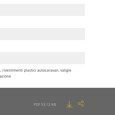
 rivestimenti plastici autocaravan, valigie
gazione
PDF 53.12 KB