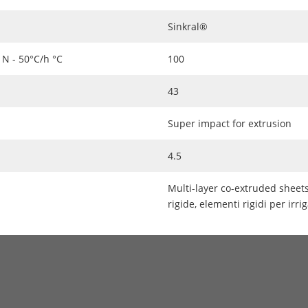
Sinkral®
N - 50°C/h °C
100
43
Super impact for extrusion
4.5
Multi-layer co-extruded sheets,
rigide, elementi rigidi per irri