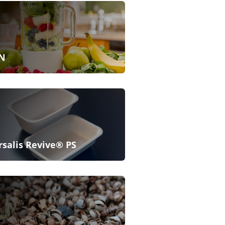
N
rsalis Revive® PS