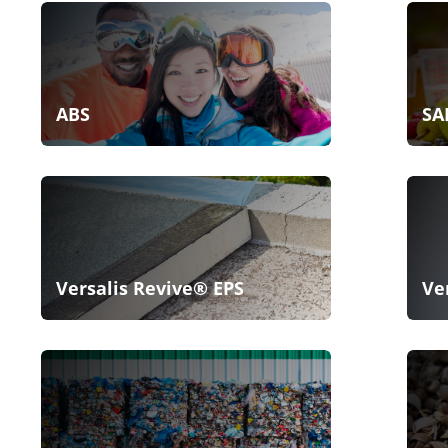
ABS
SA
Versalis Revive® EPS
Ve