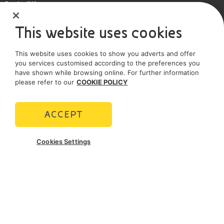
Partita IVA
IT 01768800748 - R.E.A. Milano n.1351279
This website uses cookies
Società soggetta all'attività di direzione e coordinamento dell'Eni S.p.A.
This website uses cookies to show you adverts and offer
Società con unico socio
you services customised according to the preferences you
have shown while browsing online. For further information
SOCIAL MEDIA
please refer to our
COOKIE POLICY
ACCEPT
POLICIES
Cookies Settings
Termini e Condizioni
Privacy policy
Cookie policy