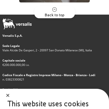
Back to top
Versalis S.p.A.
Sede Legale
Viale Alcide De Gasperi, 2 - 20097 San Donato Milanese (MI), Italia
Capitale sociale
€200.000.000,00 i.v.
Codice Fiscale e Registro Imprese Milano - Monza - Brianza - Lodi
n. 03823300821
Partita IVA
IT 01768800748 - R.E.A. Milano n.1351279
This website uses cookies
Società soggetta all'attività di direzione e coordinamento dell'Eni S.p.A.