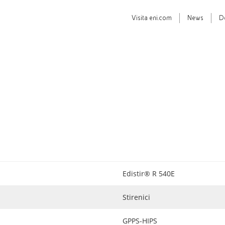
Visita
eni.com
News
D
Edistir® R 540E
Stirenici
GPPS-HIPS