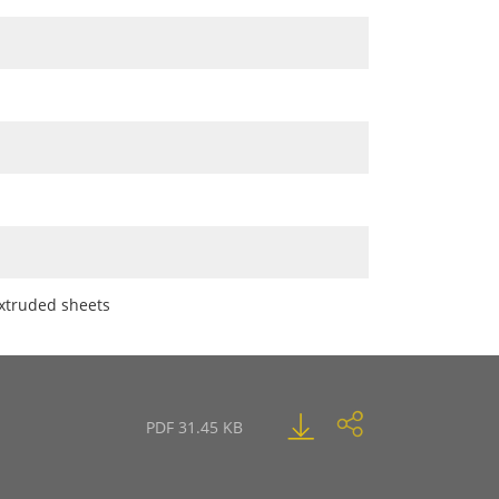
-extruded sheets
PDF 31.45 KB