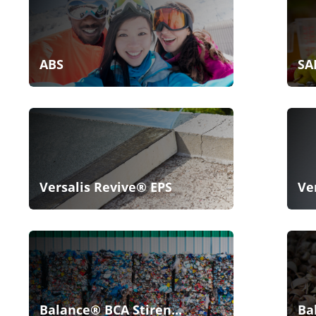
ABS
SA
Versalis Revive® EPS
Ve
Balance® BCA Stiren...
Ba