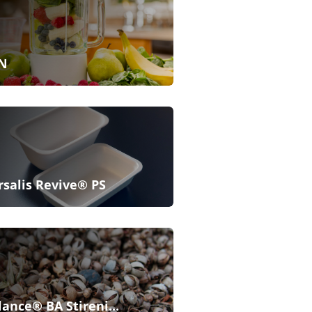
N
rsalis Revive® PS
lance® BA Stireni...