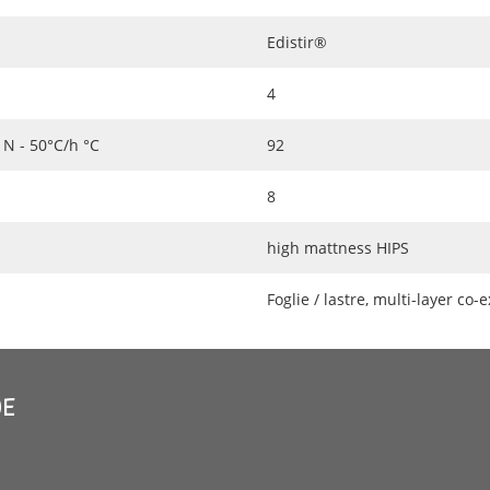
Edistir®
4
N - 50°C/h °C
92
8
high mattness HIPS
Foglie / lastre, multi-layer co
0E