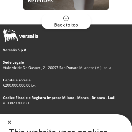
Refence®
Back to top
Versalis S.p.A.
Sede Legale
Viale Alcide De Gasperi, 2 - 20097 San Donato Milanese (MI), Italia
Capitale sociale
€200.000.000,00 i.v.
Codice Fiscale e Registro Imprese Milano - Monza - Brianza - Lodi
n. 03823300821
Partita IVA
IT 01768800748 - R.E.A. Milano n.1351279