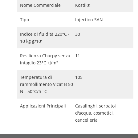
Nome Commerciale
Kostil®
Tipo
Injection SAN
Indice di fluidità 220°C -
30
10 kg g/10'
Resilienza Charpy senza
11
intaglio 23°C kJ/m²
Temperatura di
105
rammollimento Vicat B 50
N - 50°C/h °C
Applicazioni Principali
Casalinghi, serbatoi
d'acqua, cosmetici,
cancelleria